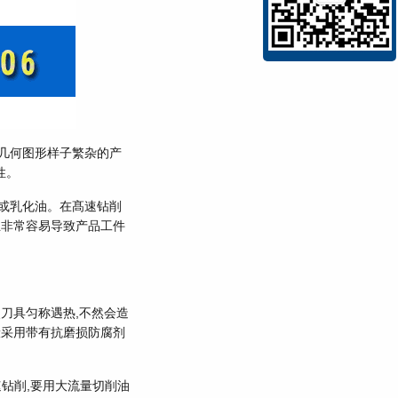
几何图形样子繁杂的产
性。
或乳化油。在髙速钻削
且非常容易导致产品工件
刀具匀称遇热,不然会造
般采用带有抗磨损防腐剂
钻削,要用大流量切削油