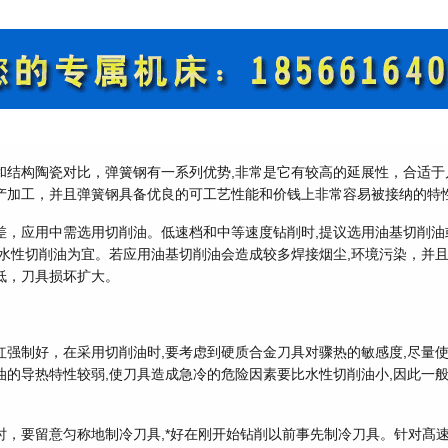
和结构陶瓷对比，弹簧钢有一系列优势,非常是它有较高的延展性，合适于
产加工，并且弹簧钢具备优良的可工艺性能和价钱上非常容易被接纳的特
差，应用中需选用切削油。低速档和中等速度钻削时,提议选用油基切削油
用水性切削油为宜。若应用油基切削油会造成较多焊接烟尘,环境污染，并
低，刀具损坏扩大。
红强制好，在采用切削油时,要考虑到硬质合金刀具对骤热的敏感度,尽量使
油的导热特性较弱,使刀具造成急冷的危险因素要比水性切削油小,因此一
时，要留意匀称地制冷刀具,*好在刚开始钻削以前事先制冷刀具。针对髙速