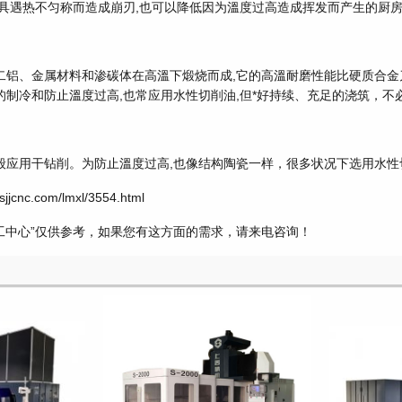
刀具遇热不匀称而造成崩刃,也可以降低因为溫度过高造成挥发而产生的厨
二铝、金属材料和渗碳体在高溫下煅烧而成,它的高溫耐磨性能比硬质合金
的制冷和防止溫度过高,也常应用水性切削油,但*好持续、充足的浇筑，不
般应用干钻削。为防止溫度过高,也像结构陶瓷一样，很多状况下选用水性
cnc.com/lmxl/3554.html
工中心”仅供参考，如果您有这方面的需求，请来电咨询！