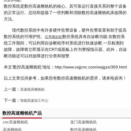
数控系统是数控高速雕铣机的核心。其可靠运行直接关系到整个设备
的正常运行。总结和提炼了一些判断和消除数控高速雕铣机床故障的
方法。
现代数控系统中有许多硬件告警设备，硬件告警装置有助于提高
数控系统的可维护性。
数控系统具有自诊断功能.在数控系
石墨雕刻机
统工作期间，可以利用自诊断程序对系统进行快速诊断.一旦检测到
故障，故障将立即显示在CRT或面板上作为警报指示器。此外，自诊
断功能还可以对故障进行分类和报警.
本文'数控高速雕铣机'地址：http://www.ssjjcnc.com/wsjgzs/369.html
以上文章仅供参考，如果您有数控高速雕铣机的需求，请来电咨询！
上一篇：
高速模具雕铣机
下一篇：
智能高速加工中心
数控高速雕铣机产品
cnc高速雕铣机
龙门高速雕铣机
高速雕铣机
数控高速雕铣机