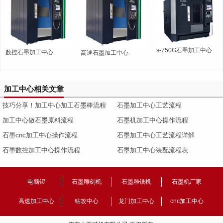
s-750G石墨加工中心
数控石墨加工中心
高速石墨加工中心
加工中心相关文章
技巧分享！加工中心加工石墨棒流程
石墨加工中心工艺流程
让你顺畅上手！
加工中心做石墨原料流程
石墨机加工中心操作流程
石墨cnc加工中心操作流程
石墨加工中心工艺流程详解
石墨数控加工中心操作流程
石墨加工中心装配流程表
电脑锣
石墨雕刻机
石墨雕铣机
石墨机厂家
高速加工中心
钻攻中心
龙门加工中心
cnc加工中心