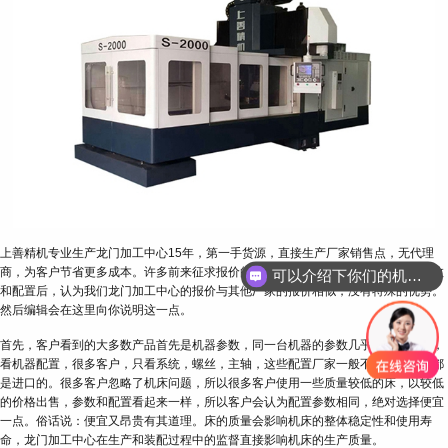
上善精机专业生产龙门加工中心15年，第一手货源，直接生产厂家销售点，无代理
商，为客户节省更多成本。许多前来征求报价的顾客提出了这个问题。客户看了参数
可以介绍下你们的机床吗？
和配置后，认为我们龙门加工中心的报价与其他厂家的报价相似，没有特殊的优势。
然后编辑会在这里向你说明这一点。
首先，客户看到的大多数产品首先是机器参数，同一台机器的参数几乎相同。另外，
看机器配置，很多客户，只看系统，螺丝，主轴，这些配置厂家一般不自行生产，都
是进口的。很多客户忽略了机床问题，所以很多客户使用一些质量较低的床，以较低
的价格出售，参数和配置看起来一样，所以客户会认为配置参数相同，绝对选择便宜
一点。俗话说：便宜又昂贵有其道理。床的质量会影响机床的整体稳定性和使用寿
命，龙门加工中心在生产和装配过程中的监督直接影响机床的生产质量。