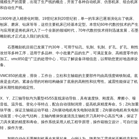
规模生产的需要，出现了生产线的概念，开发了各种自动机床、仿形机床、组合机床
和自动生产线。
1900年进入精密化时期。19世纪末到20世纪初，单一的车床已逐渐演化出了铣床、
刨床、磨床、钻床等等，这些主要机床已经基本定型。本世纪60年代数控技术的产生
与应用更是将机床代入了一个全新的领域时代，70年代数控技术得到迅速发展，石墨
雕刻机才正式走入我们的实现。
石墨雕刻机目前已发展了约30年，可用于钻孔、轧制、轧制、扩孔、扩孔、刚性
攻丝等多种工序，适用于多品种、中小批量产品的生产，可满足复杂、高精度零件的
加工。vmc850是*广泛的处理中心，可以了解设备详细信息，以帮助您更好地选择设
备。
VMC850的底座，滑块，工作台，立柱和主轴箱的主要部件均由高强度铸铁制成。底
座是盒式的。紧凑合理的对称结构确保了底座的高刚性和抗弯性。减震性能保证了机
床长期性能的稳定性。
X、Y、Z三轴导轨均为重型45/55直线滚动导轨，具有速度快、刚度高、摩擦小、噪
音低、温升低、变化小等特点，配合自动强制润滑，提高机床精度寿命。S；Z向加重
块平衡，保证主轴箱运动平稳；Z向驱动电机有失电制动装置；Z向驱动电机有失电制
动装置；中心吹气结构，主轴内锥体快速清洗主轴松开刀具时中心高压气体，保证了
刀具夹紧的精度和寿命。操作系统采用人机工程学原理，操作箱独立设计，可自行旋
转，操作方便。
智能自动化石墨雕刻机逐步发展起来。小编认为，随着加工需求的不断提高和加