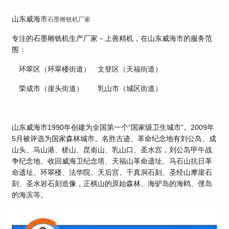
山东威海市
石墨雕铣机厂家
专注的石墨雕铣机生产厂家－上善精机，在山东威海市的服务范
围：
环翠区（环翠楼街道） 文登区（天福街道）
荣成市（崖头街道） 乳山市（城区街道）
山东威海市1990年创建为全国第一个“国家级卫生城市”。2009年
5月被评选为国家森林城市。名胜古迹、革命纪念地有刘公岛、成
山头、马山港、槎山、昆嵛山、乳山口、圣水宫，刘公岛甲午战
争纪念地、收回威海卫纪念塔、天福山革命遗址、马石山抗日革
命遗址、环翠楼、法华院、天后宫、千真洞石刻、圣经山摩崖石
刻、圣水岩石刻造像，正棋山的原始森林、海驴岛的海鸥、俚岛
的海滨等。