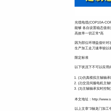
光缆电缆(COP10A-
能够 各自设置稳态值依
高效率一切正常*高
因为部位环增益值针对
生产加工走刀速率较以
限定标准
以下状况下不可以应用
(1)仿真模拟主轴轴
(2)交流伺服电机主
(3)主轴轴承实时控
本文地址：http://www.ssjj
以上文章“3轴龙门加工