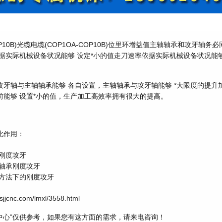
COP10B)光缆电缆(COP1OA-COP10B)位里环增益值主轴轴承和攻牙轴
据实际机械设备状况能够 设定*小的值走刀速率依据实际机械设备状况能够
攻牙轴与主轴轴承能够 各自设置，主轴轴承与攻牙轴能够 *大限度的提升
前能够 设置*小的值，生产加工高效率拥有很大的提高。
此作用：
承刚度攻牙
轴轴承刚度攻牙
制方法下的刚度攻牙
cnc.com/lmxl/3558.html
中心”仅供参考，如果您有这方面的需求，请来电咨询！