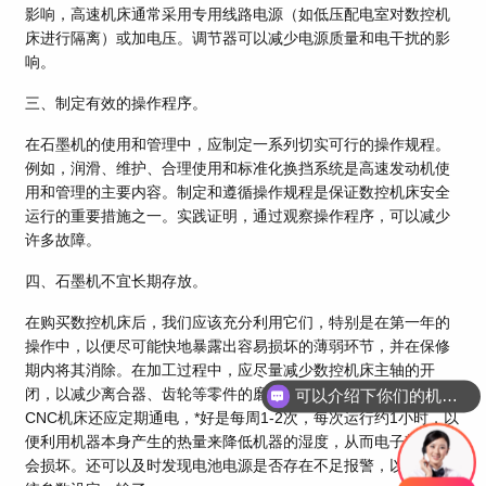
影响，高速机床通常采用专用线路电源（如低压配电室对数控机
床进行隔离）或加电压。调节器可以减少电源质量和电干扰的影
响。
三、制定有效的操作程序。
在石墨机的使用和管理中，应制定一系列切实可行的操作规程。
例如，润滑、维护、合理使用和标准化换挡系统是高速发动机使
用和管理的主要内容。制定和遵循操作规程是保证数控机床安全
运行的重要措施之一。实践证明，通过观察操作程序，可以减少
许多故障。
四、石墨机不宜长期存放。
在购买数控机床后，我们应该充分利用它们，特别是在第一年的
操作中，以便尽可能快地暴露出容易损坏的薄弱环节，并在保修
期内将其消除。在加工过程中，应尽量减少数控机床主轴的开
闭，以减少离合器、齿轮等零件的磨损。当没有加工任务时，
可以介绍下你们的机床吗？
CNC机床还应定期通电，*好是每周1-2次，每次运行约1小时，以
便利用机器本身产生的热量来降低机器的湿度，从而电子部件不
会损坏。还可以及时发现电池电源是否存在不足报警，以防止系